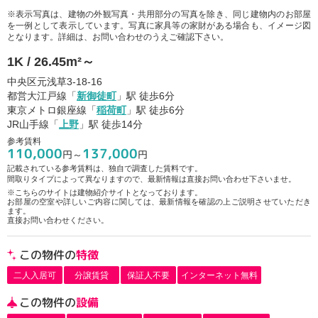
※表示写真は、建物の外観写真・共用部分の写真を除き、同じ建物内のお部屋
を一例として表示しています。写真に家具等の家財がある場合も、イメージ図
となります。詳細は、お問い合わせのうえご確認下さい。
1K / 26.45m²～
中央区元浅草3-18-16
都営大江戸線「
新御徒町
」駅 徒歩6分
東京メトロ銀座線「
稲荷町
」駅 徒歩6分
JR山手線「
上野
」駅 徒歩14分
参考賃料
110,000
137,000
円～
円
記載されている参考賃料は、独自で調査した賃料です。
間取りタイプによって異なりますので、最新情報は直接お問い合わせ下さいませ。
※こちらのサイトは建物紹介サイトとなっております。
お部屋の空室や詳しいご内容に関しては、最新情報を確認の上ご説明させていただき
ます。
直接お問い合わせください。
この物件の
特徴
二人入居可
分譲賃貸
保証人不要
インターネット無料
この物件の
設備