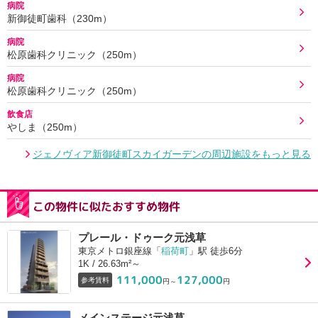
病院
新御徒町歯科（230m）
病院
松原歯科クリニック（250m）
病院
松原歯科クリニック（250m）
飲食店
やしま（250m）
ジェノヴィア新御徒町スカイガーデンの周辺施設をもっと見る
この物件に似たおすすめ物件
プレール・ドゥーク元浅草
東京メトロ銀座線「
稲荷町
」駅 徒歩6分
1K / 26.63m²～
111,000
127,000
参考賃料
円～
円
メインステージ元浅草