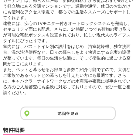
ガーデン」は、都営大江戸線「新御徒町駅」から徒歩わずか6分とい
う好立地にある分譲マンションです。通勤や通学、休日のお出かけ
にも便利なアクセス環境で、都心での生活をスムーズにサポートし
てくれます。
建物には、安心のTVモニター付きオートロックシステムを完備し、
セキュリティ面にも配慮。さらに、24時間いつでも荷物の受け取り
が可能な宅配ボックスも設置されており、忙しい現代人のライフス
タイルにぴったりです。
室内には、バス・トイレ別の設計をはじめ、浴室乾燥機、独立洗面
台、温水洗浄便座など、日々の暮らしをより快適にする充実の設備
が整っています。毎日の生活を快適に、そして衛生的に過ごせる空
間がここにあります。
また、ペットと暮らせるお部屋も多数ご紹介可能ですので、大切な
ご家族であるペットとの暮らしを叶えたい方にも最適です。さら
に、キャバクラ・ナイトワークなどの水商売や夜職に従事されてい
る方のご入居審査にも柔軟に対応しておりますので、ぜひ一度ご相
談ください。
地図を見る
物件概要