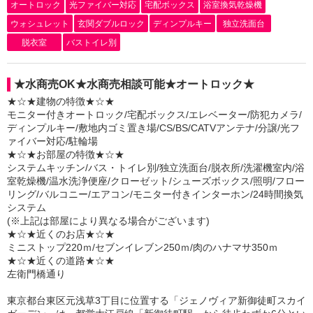
オートロック
光ファイバー対応
宅配ボックス
浴室換気乾燥機
ウォシュレット
玄関ダブルロック
ディンプルキー
独立洗面台
脱衣室
バストイレ別
★水商売OK★水商売相談可能★オートロック★
★☆★建物の特徴★☆★
モニター付きオートロック/宅配ボックス/エレベーター/防犯カメラ/
ディンプルキー/敷地内ゴミ置き場/CS/BS/CATVアンテナ/分譲/光フ
ァイバー対応/駐輪場
★☆★お部屋の特徴★☆★
システムキッチン/バス・トイレ別/独立洗面台/脱衣所/洗濯機室内/浴
室乾燥機/温水洗浄便座/クローゼット/シューズボックス/照明/フロー
リング/バルコニー/エアコン/モニター付きインターホン/24時間換気
システム
(※上記は部屋により異なる場合がございます)
★☆★近くのお店★☆★
ミニストップ220ｍ/セブンイレブン250ｍ/肉のハナマサ350ｍ
★☆★近くの道路★☆★
左衛門橋通り
東京都台東区元浅草3丁目に位置する「ジェノヴィア新御徒町スカイ