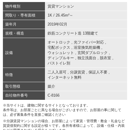
物件種別
賃貸マンション
間取り・専有面積
1K / 26.45m²～
築年月
2019年02月
規模・構造
鉄筋コンクリート造 13階建て
オートロック
,
光ファイバー対応
,
宅配ボックス
,
浴室換気乾燥機
,
設備
ウォシュレット
,
玄関ダブルロック
,
ディンプルキー
,
独立洗面台
,
脱衣室
,
バストイレ別
二人入居可
,
分譲賃貸
,
保証人不要
,
特徴
インターネット無料
取引態様
媒介
自社物件番号
C-8166
※当サイトは、建物に関するサイトとなっております。
条件等は、お部屋ごとに異なる場合がございますので、お部屋の事に関して
は、必ず募集条件を直接ご確認ください
※分譲賃貸マンションの場合、お部屋によって家賃・管理費・敷金・礼金など
賃貸借契約に関する設定が様々です。各所有者様によって、設備・仕様・内装