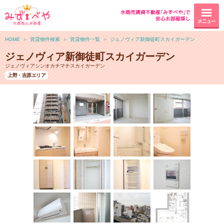
水商売賃貸不動産｢みずべや｣で
安心お部屋探し
メニュー
HOME
＞
賃貸物件検索
＞
賃貸物件一覧
＞
ジェノヴィア新御徒町スカイガーデン
ジェノヴィア新御徒町スカイガーデン
ジェノヴィアシンオカチマチスカイガーデン
上野・吉原エリア