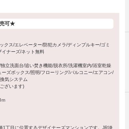
売可★
ックス/エレベーター/防犯カメラ/ディンプルキー/ゴミ
/デザイナーズ/ネット無料
独立洗面台/追い焚き機能/脱衣所/洗濯機室内/浴室乾燥
ューズボックス/照明/フローリング/バルコニー/エアコン/
間換気システム
ございます)
0ｍ
橋1丁目に位置するデザイナーズマンションです。JR埼