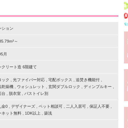
ンション
 35.79m²～
05月
ンクリート造 6階建て
ロック
,
光ファイバー対応
,
宅配ボックス
,
追焚き機能付
,
気乾燥機
,
ウォシュレット
,
玄関ダブルロック
,
ディンプルキー
,
面台
,
脱衣室
,
バストイレ別
礼金0
,
デザイナーズ
,
ペット相談可
,
二人入居可
,
保証人不要
,
ーネット無料
,
1DK以上
,
築浅