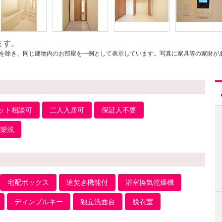
ます。
を除き、同じ建物内のお部屋を一例として表示しています。写真に家具等の家財が
ット相談可
二人入居可
保証人不要
築浅
宅配ボックス
追焚き機能付
浴室換気乾燥機
ディンプルキー
独立洗面台
脱衣室