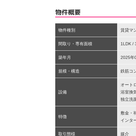
物件概要
物件種別
賃貸マ
間取り・専有面積
1LDK /
築年月
2025年
規模・構造
鉄筋コ
オート
設備
浴室換
独立洗
敷金・
特徴
インタ
取引態様
媒介