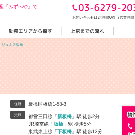
03-6279-20
産『みずべや』で
お問い合わせは24時間OK! （営業時間 10
勤務エリアから探す
上京までの流れ
＞
ジュネス板橋
板橋区板橋1-58-3
住所
交通
都営三田線「
新板橋
」駅 徒歩2分
JR埼京線「
板橋
」駅 徒歩5分
東武東上線「
下板橋
」駅 徒歩12分
お