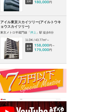
180,000
賃料
円
アイル東京スカイツリー(アイルトウキ
ョウスカイツリー)
東京メトロ半蔵門線「
押上
」駅 徒歩6分
1LDK / 43.77m²～
158,000
円～
参考
179,000
賃料
円