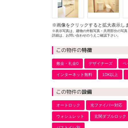
※画像をクリックすると拡大表示し
※表示写真は、建物の外観写真・共用部分の写真
詳細は、お問い合わせのうえご確認下さい。
この物件の
特徴
敷金・礼金0
デザイナーズ
ペ
インターネット無料
1DK以上
この物件の
設備
オートロック
光ファイバー対応
ウォシュレット
玄関ダブルロック
バストイレ別