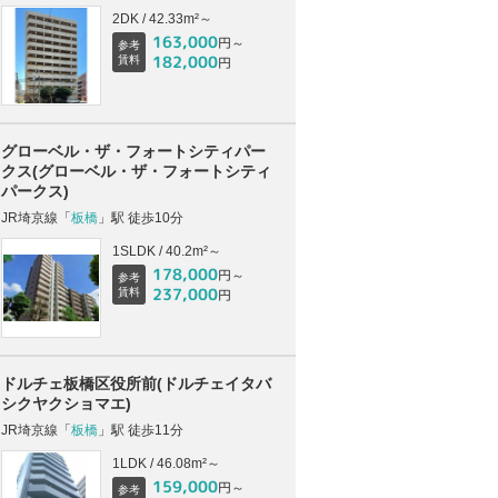
2DK / 42.33m²～
163,000
円～
参考
182,000
賃料
円
グローベル・ザ・フォートシティパー
クス(グローベル・ザ・フォートシティ
パークス)
JR埼京線「
板橋
」駅 徒歩10分
1SLDK / 40.2m²～
178,000
円～
参考
237,000
賃料
円
ドルチェ板橋区役所前(ドルチェイタバ
シクヤクショマエ)
JR埼京線「
板橋
」駅 徒歩11分
1LDK / 46.08m²～
159,000
円～
参考