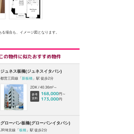
ある場合も、イメージ図となります。
この物件に似たおすすめ物件
ジュネス板橋(ジュネスイタバシ)
都営三田線「
新板橋
」駅 徒歩2分
2DK / 40.36m²～
168,000
円～
参考
173,000
賃料
円
グローバン板橋(グローバンイタバシ)
JR埼京線「
板橋
」駅 徒歩2分