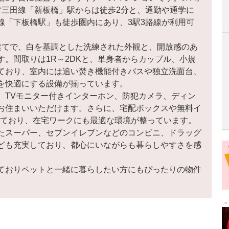
営三田線「新板橋」駅からは徒歩2分と、通勤や通学に
線「下板橋駅」も徒歩圏内にあり、3駅3路線が利用可
。
建てで、白を基調とした洗練された外観と、開放感のあ
。間取りは1R～2DKと、単身者からカップル、小規
ており、室内には追い焚き機能付きバスや独立洗面台、
を快適にする設備が揃っています。
、TVモニター付きインターホン、防犯カメラ、ディン
お住まいいただけます。さらに、宅配ボックスや無料イ
されており、在宅ワークにも最適な環境が整っています。
たスーパー、セブンイレブンなどのコンビニ、ドラッグ
ども充実しており、都心にいながらも暮らしやすさを感
。
ておりペットと一緒に暮らしたい方にもぴったりの物件