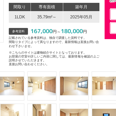
間取り
専有面積
築年月
1LDK
35.79m²～
2025年05月
167,000
180,000
円～
円
参考賃料
記載されている参考賃料は、独自で調査した賃料です。
間取りタイプによって異なりますので、最新情報は直接お問い合
わせ下さいませ。
※こちらのサイトは建物紹介サイトとなっております。
お部屋の空室や詳しいご内容に関しては、最新情報を確認の上ご
説明させていただきます。
直接お問い合わせください。