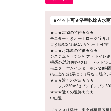
★ペット可★浴室乾燥★水商
★☆★建物の特徴★☆★
モニター付きオートロック/宅配ボ
置き場/CS/BS/CATV/ペット可
★☆★お部屋の特徴★☆★
システムキッチン/バス・トイレ別/
機/温水洗浄便座/クローゼット/シ
モニター付きインターホン/24時
(※上記は部屋により異なる場合が
★☆★近くのお店★☆★
ローソン230ｍ/セブンイレブン30
★☆★近くの道路★☆★
中山道
ジュネス板橋は、東京都板橋区板