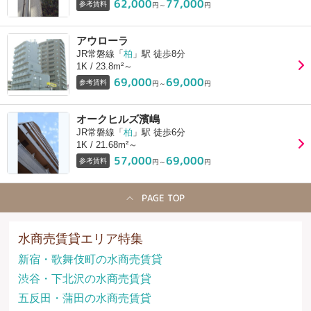
62,000
77,000
参考賃料
円～
円
アウローラ
JR常磐線「
柏
」駅 徒歩8分
1K / 23.8m²～
69,000
69,000
参考賃料
円～
円
オークヒルズ濱嶋
JR常磐線「
柏
」駅 徒歩6分
1K / 21.68m²～
57,000
69,000
参考賃料
円～
円
PAGE TOP
水商売賃貸エリア特集
新宿・歌舞伎町の水商売賃貸
渋谷・下北沢の水商売賃貸
五反田・蒲田の水商売賃貸