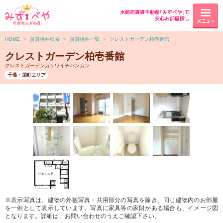
水商売賃貸不動産｢みずべや｣で
安心お部屋探し
メニュー
HOME
＞
賃貸物件検索
＞
賃貸物件一覧
＞
クレストガーデン柏壱番館
クレストガーデン柏壱番館
クレストガーデンカシワイチバンカン
千葉・栄町エリア
※表示写真は、建物の外観写真・共用部分の写真を除き、同じ建物内のお部屋
を一例として表示しています。写真に家具等の家財がある場合も、イメージ図
となります。詳細は、お問い合わせのうえご確認下さい。