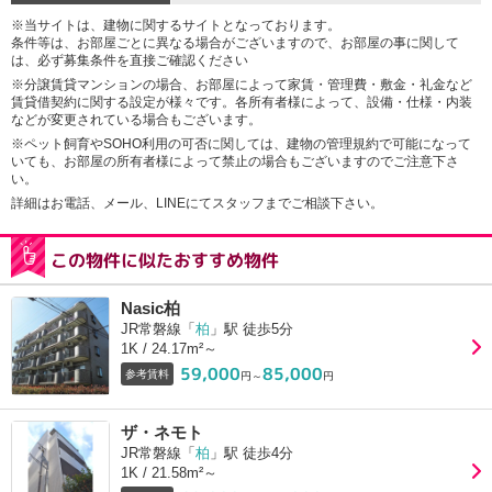
※当サイトは、建物に関するサイトとなっております。
条件等は、お部屋ごとに異なる場合がございますので、お部屋の事に関して
は、必ず募集条件を直接ご確認ください
※分譲賃貸マンションの場合、お部屋によって家賃・管理費・敷金・礼金など
賃貸借契約に関する設定が様々です。各所有者様によって、設備・仕様・内装
などが変更されている場合もございます。
※ペット飼育やSOHO利用の可否に関しては、建物の管理規約で可能になって
いても、お部屋の所有者様によって禁止の場合もございますのでご注意下さ
い。
詳細はお電話、メール、LINEにてスタッフまでご相談下さい。
この物件に似たおすすめ物件
Nasic柏
JR常磐線「
柏
」駅 徒歩5分
1K / 24.17m²～
59,000
85,000
参考賃料
円～
円
ザ・ネモト
JR常磐線「
柏
」駅 徒歩4分
1K / 21.58m²～