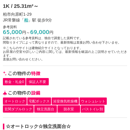
1K / 25.31m²～
柏市向原町1-29
JR常磐線「
柏
」駅 徒歩9分
参考賃料
65,000
69,000
円～
円
記載されている参考賃料は、独自で調査した賃料です。
間取りタイプによって異なりますので、最新情報は直接お問い合わせ下さいませ。
※こちらのサイトは建物紹介サイトとなっております。
お部屋の空室や詳しいご内容に関しては、最新情報を確認の上ご説明させていただき
ます。
直接お問い合わせください。
この物件の
特徴
敷金・礼金0
保証人不要
この物件の
設備
オートロック
宅配ボックス
浴室換気乾燥機
ウォシュレット
玄関ダブルロック
独立洗面台
脱衣室
バストイレ別
☆オートロック☆独立洗面台☆