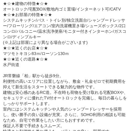
★☆★建物の特徴★☆★
オートロック/宅配BOX/敷地内ゴミ置場/インターネット可/CATV
★☆★お部屋の特徴★☆★
システムキッチン/バス・トイレ別/独立洗面台/シャンプードレッサ
ー/フローリング/エアコン/室内洗濯機置き場/シューズボックス/2口
コンロ/バルコニー/温水洗浄便座/モニター付きインターホン/ガスコ
ンロ/ディンプルキー
(※上記は部屋により異なる場合がございます)
★☆★近くのお店★☆★
マツモトキヨシ83ｍ/ローソン130ｍ
★☆★近くの道路★☆★
水戸街道
JR常磐線「柏」駅から徒歩9分。
利便性の高いエリアに位置しながら、敷金・礼金ゼロで初期費用を
抑えて新生活をスタートできる魅力的な物件です。
建物は安心感のあるRC造。不在時も荷物を受け取れる宅配BOXや、
セキュリティに優れたTV付オートロックを完備し、毎日の暮らしを
しっかりサポートします。
室内にはシステムキッチンや人気のシャンプードレッサーを採用
し、使い勝手の良い設備が充実。さらに、SOHO利用の相談も可能
なため、自宅で作業をしたい方にもおすすめです。
保証人不要で手続きもスムーズ。