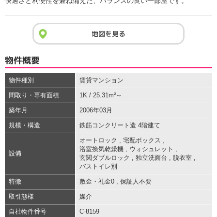
快適さと利便性を兼ね備えた、バランスの良い一部屋です。
地図を見る
物件概要
物件種別
賃貸マンション
間取り・専有面積
1K / 25.31m²～
築年月
2006年03月
規模・構造
鉄筋コンクリート造 4階建て
オートロック
,
宅配ボックス
,
浴室換気乾燥機
,
ウォシュレット
,
設備
玄関ダブルロック
,
独立洗面台
,
脱衣室
,
バストイレ別
特徴
敷金・礼金0
,
保証人不要
取引態様
媒介
自社物件番号
C-8159