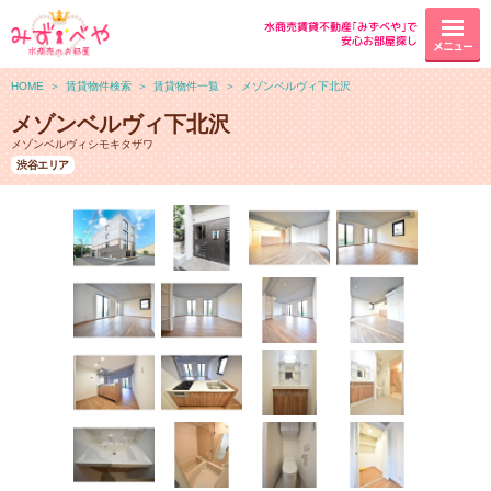
水商売賃貸不動産｢みずべや｣で
安心お部屋探し
メニュー
HOME
＞
賃貸物件検索
＞
賃貸物件一覧
＞
メゾンベルヴィ下北沢
メゾンベルヴィ下北沢
メゾンベルヴィシモキタザワ
渋谷エリア