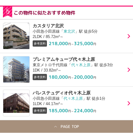
この物件に似たおすすめ物件
カスタリア北沢
小田急小田原線「
東北沢
」駅 徒歩5分
2LDK / 85.72m²～
218,000
325,000
参考賃料
円～
円
プレミアムキューブ代々木上原
東京メトロ千代田線「
代々木上原
」駅 徒歩3分
1DK / 33.82m²～
180,000
200,000
参考賃料
円～
円
パレステュディオ代々木上原
小田急小田原線「
代々木上原
」駅 徒歩1分
1LDK / 44.17m²～
185,000
224,000
参考賃料
円～
円
PAGE TOP