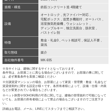
規模・構造
鉄筋コンクリート造 4階建て
オートロック
,
光ファイバー対応
,
宅配ボックス
,
追焚き機能付
,
オートバス
,
設備
浴室換気乾燥機
,
ウォシュレット
,
ディンプルキー
,
独立洗面台
,
脱衣室
,
バストイレ別
敷金・礼金0
,
ペット相談可
,
保証人不要
,
特徴
築浅
取引態様
媒介
自社物件番号
MK-935
※当サイトは、建物に関するサイトとなっております。
条件等は、お部屋ごとに異なる場合がございますので、お部屋の事に関して
は、必ず募集条件を直接ご確認ください
※分譲賃貸マンションの場合、お部屋によって家賃・管理費・敷金・礼金など
賃貸借契約に関する設定が様々です。各所有者様によって、設備・仕様・内装
などが変更されている場合もございます。
※ペット飼育やSOHO利用の可否に関しては、建物の管理規約で可能になって
いても、お部屋の所有者様によって禁止の場合もございますのでご注意下さ
い。
詳細はお電話、メール、LINEにてスタッフまでご相談下さい。