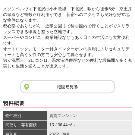
メゾンベルヴィ下北沢は小田急線「下北沢」駅から徒歩8分、京王井
の頭線など複数路線利用ができ、新宿へのアクセスも良好な好立地
な物件になります。
都心部でありながら、近隣公園まで徒歩圏内で行くことができリラ
ックスできる環境も整った立地です。
スーパーやコンビニ、商業施設などもあり日々の生活にも大変便利
です。
オートロック、モニター付きインターホンの採用によりセキュリテ
ィー面も高く女性の方でも安心して暮らせます。
独立洗面台、2口コンロ、温水洗浄便座などの便利な設備面が多く充
実した生活を送ることが出来ます。
地図を見る
物件概要
物件種別
賃貸マンション
間取り・専有面積
1R / 36.44m²～
築年月
2025年09月