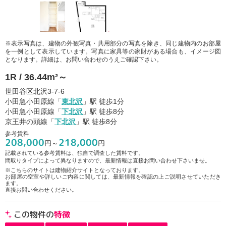
※表示写真は、建物の外観写真・共用部分の写真を除き、同じ建物内のお部屋
を一例として表示しています。写真に家具等の家財がある場合も、イメージ図
となります。詳細は、お問い合わせのうえご確認下さい。
1R / 36.44m²～
世田谷区北沢3-7-6
小田急小田原線「
東北沢
」駅 徒歩1分
小田急小田原線「
下北沢
」駅 徒歩8分
京王井の頭線「
下北沢
」駅 徒歩8分
参考賃料
208,000
218,000
円～
円
記載されている参考賃料は、独自で調査した賃料です。
間取りタイプによって異なりますので、最新情報は直接お問い合わせ下さいませ。
※こちらのサイトは建物紹介サイトとなっております。
お部屋の空室や詳しいご内容に関しては、最新情報を確認の上ご説明させていただき
ます。
直接お問い合わせください。
この物件の
特徴