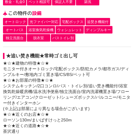
敷金・礼金0
ペット相談可
保証人不要
築浅
この物件の
設備
オートロック
光ファイバー対応
宅配ボックス
追焚き機能付
オートバス
浴室換気乾燥機
ウォシュレット
ディンプルキー
独立洗面台
脱衣室
バストイレ別
★追い焚き機能★常時ゴミ出し可
★☆★建物の特徴★☆★
モニター付きオートロック/宅配ボックス/防犯カメラ/都市ガス/ディ
ンプルキー/敷地内ゴミ置き場/CS/BS/ペット可
★☆★お部屋の特徴★☆★
システムキッチン/2口コンロ/バス・トイレ別/追い焚き機能付/浴室
換気乾燥暖房機/温水洗浄便座/独立洗面台/室内洗濯機置き場/フロー
リング/エアコン/クローゼット/シューズボックス/バルコニー/モニタ
ー付きインターホン
(※上記は部屋により異なる場合がございます)
★☆★近くのお店★☆★
ローソン130m/まいばすけっと250m
★☆★近くの道路★☆★
茶沢通り