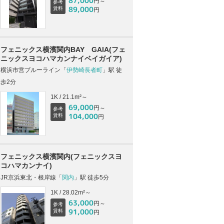
87,000
円～
参考
89,000
賃料
円
フェニックス横濱関内BAY GAIA(フェ
ニックスヨコハマカンナイベイガイア)
横浜市営ブルーライン「
伊勢崎長者町
」駅 徒
歩2分
1K / 21.1m²～
69,000
円～
参考
104,000
賃料
円
フェニックス横濱関内(フェニックスヨ
コハマカンナイ)
JR京浜東北・根岸線「
関内
」駅 徒歩5分
1K / 28.02m²～
63,000
円～
参考
91,000
賃料
円