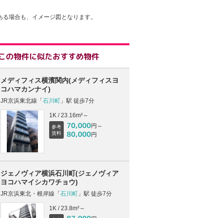
ある場合も、イメージ図となります。
この物件に似たおすすめ物件
メディフィス横濱関内(メディフィスヨ
コハマカンナイ)
JR京浜東北線「
石川町
」駅 徒歩7分
1K / 23.16m²～
70,000
円～
参考
80,000
賃料
円
ジェノヴィア横浜石川町(ジェノヴィア
ヨコハマイシカワチョウ)
JR京浜東北・根岸線「
石川町
」駅 徒歩7分
1K / 23.8m²～