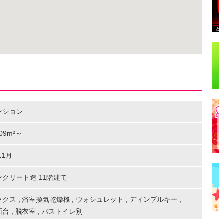
ンション
6.09m²～
11月
クリート造 11階建て
ックス
,
浴室換気乾燥機
,
ウォシュレット
,
ディンプルキー
,
面台
,
脱衣室
,
バストイレ別