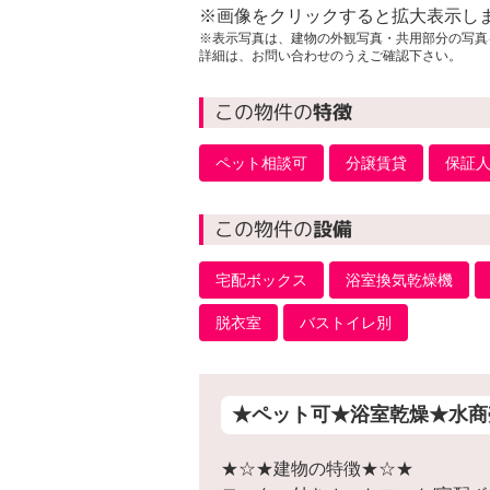
※画像をクリックすると拡大表示し
※表示写真は、建物の外観写真・共用部分の写真
詳細は、お問い合わせのうえご確認下さい。
この物件の
特徴
ペット相談可
分譲賃貸
保証
この物件の
設備
宅配ボックス
浴室換気乾燥機
脱衣室
バストイレ別
★ペット可★浴室乾燥★水商
★☆★建物の特徴★☆★