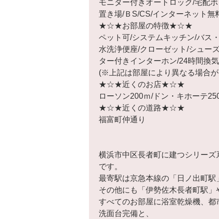
モニター付きオートロック/宅配ボ
置き場/ＢS/CS/インターネット無
★☆★お部屋の特徴★☆★
ペット可/システムキッチン/バス・
水洗浄便座/クローゼット/シューズ
ター付きインターホン/24時間換
(※上記は部屋により異なる場合が
★☆★近くのお店★☆★
ローソン200ｍ/ドン・キホーテ25
★☆★近くの道路★☆★
福富町仲通り
横浜市中区長者町に建つシリーズ
です。
最寄駅は京急本線の「日ノ出町駅
その他にも「伊勢佐木長者町駅」
すべてのお部屋に浴室乾燥機、都
洗面台完備と、