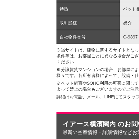
特徴
ペット
取引態様
媒介
自社物件番号
C-9897
※当サイトは、建物に関するサイトとなっ
条件等は、お部屋ごとに異なる場合がござ
ください
※分譲賃貸マンションの場合、お部屋によ
様々です。各所有者様によって、設備・仕
※ペット飼育やSOHO利用の可否に関し
よって禁止の場合もございますのでご注意
詳細はお電話、メール、LINEにてスタッ
イアース横濱関内 のお
最新の空室情報・詳細情報などお