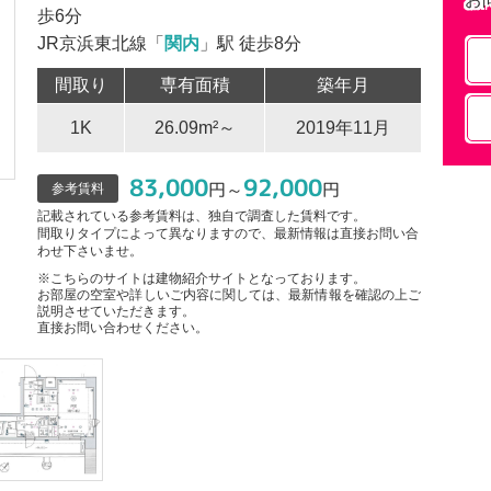
歩6分
JR京浜東北線「
関内
」駅 徒歩8分
間取り
専有面積
築年月
1K
26.09m²～
2019年11月
83,000
92,000
円～
円
参考賃料
記載されている参考賃料は、独自で調査した賃料です。
間取りタイプによって異なりますので、最新情報は直接お問い合
わせ下さいませ。
※こちらのサイトは建物紹介サイトとなっております。
お部屋の空室や詳しいご内容に関しては、最新情報を確認の上ご
説明させていただきます。
直接お問い合わせください。