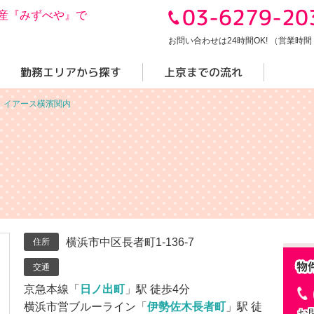
03-6279-20
産『みずべや』で
お問い合わせは24時間OK! （営業時間 10
勤務エリアから探す
上京までの流れ
＞
イアース横濱関内
横浜市中区長者町1-136-7
住所
交通
京急本線「
日ノ出町
」駅 徒歩4分
横浜市営ブルーライン「
伊勢佐木長者町
」駅 徒
お