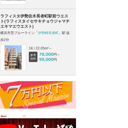
ラフィスタ伊勢佐木長者町駅前ウエス
ト(ラフィスタイセサキチョウジャマチ
エキマエウエスト)
横浜市営ブルーライン「
伊勢崎長者町
」駅 徒
歩2分
1K / 22.05m²～
78,000
円～
参考
99,000
賃料
円