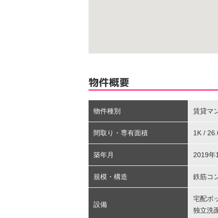
物件概要
物件種別
賃貸マ
間取り・専有面積
1K / 2
築年月
2019年
規模・構造
鉄筋コン
宅配ボ
設備
独立洗