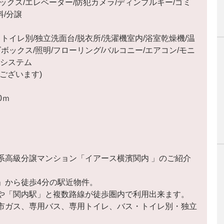
ックス/エレベーター/防犯カメラ/ディンプルキー/ゴミ
料/分譲
トイレ別/独立洗面台/脱衣所/洗濯機室内/浴室乾燥機/温
ボックス/照明/フローリング/バルコニー/エアコン/モニ
気システム
ございます)
0ｍ
系高級分譲マンション「イアース横濱関内 」のご紹介
」から徒歩4分の駅近物件。
や「関内駅」と複数路線が徒歩圏内で利用出来ます。
市ガス、専用バス、専用トイレ、バス・トイレ別・独立