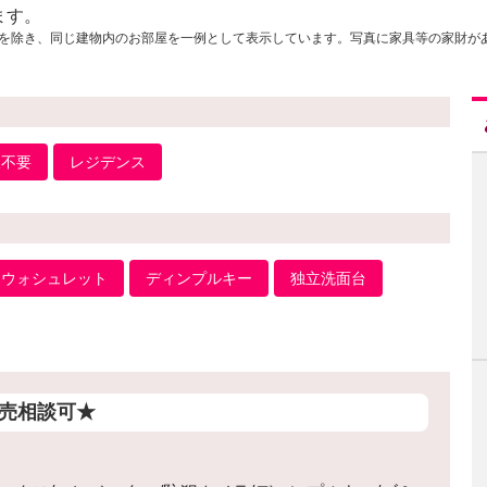
ます。
を除き、同じ建物内のお部屋を一例として表示しています。写真に家具等の家財が
人不要
レジデンス
ウォシュレット
ディンプルキー
独立洗面台
売相談可★