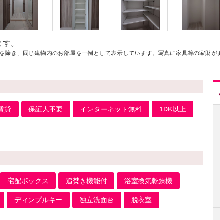
ます。
を除き、同じ建物内のお部屋を一例として表示しています。写真に家具等の家財が
賃貸
保証人不要
インターネット無料
1DK以上
宅配ボックス
追焚き機能付
浴室換気乾燥機
ディンプルキー
独立洗面台
脱衣室