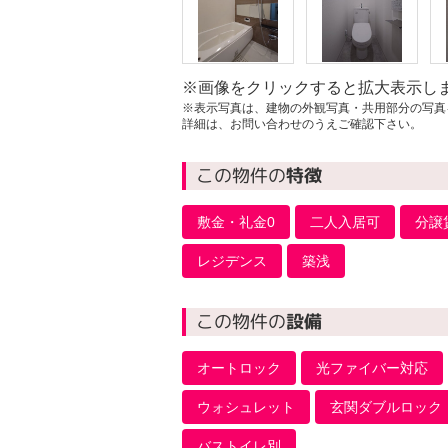
※画像をクリックすると拡大表示し
※表示写真は、建物の外観写真・共用部分の写真
詳細は、お問い合わせのうえご確認下さい。
この物件の
特徴
敷金・礼金0
二人入居可
分譲
レジデンス
築浅
この物件の
設備
オートロック
光ファイバー対応
ウォシュレット
玄関ダブルロック
バストイレ別