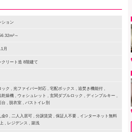
ンション
 56.32m²～
11月
ンクリート造 8階建て
ロック
,
光ファイバー対応
,
宅配ボックス
,
追焚き機能付
,
気乾燥機
,
ウォシュレット
,
玄関ダブルロック
,
ディンプルキー
,
面台
,
脱衣室
,
バストイレ別
礼金0
,
二人入居可
,
分譲賃貸
,
保証人不要
,
インターネット無料
以上
,
レジデンス
,
築浅