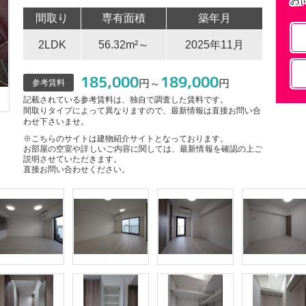
間取り
専有面積
築年月
2LDK
56.32m²～
2025年11月
185,000
189,000
円～
円
参考賃料
記載されている参考賃料は、独自で調査した賃料です。
間取りタイプによって異なりますので、最新情報は直接お問い合
わせ下さいませ。
※こちらのサイトは建物紹介サイトとなっております。
お部屋の空室や詳しいご内容に関しては、最新情報を確認の上ご
説明させていただきます。
直接お問い合わせください。