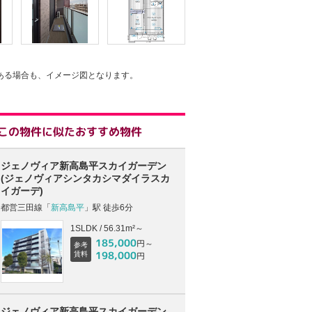
ある場合も、イメージ図となります。
この物件に似たおすすめ物件
ジェノヴィア新高島平スカイガーデン
(ジェノヴィアシンタカシマダイラスカ
イガーデ)
都営三田線「
新高島平
」駅 徒歩6分
1SLDK / 56.31m²～
185,000
円～
参考
198,000
賃料
円
ジェノヴィア新高島平スカイガーデン