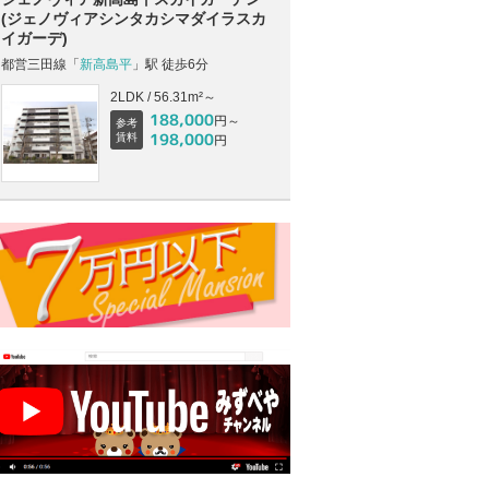
(ジェノヴィアシンタカシマダイラスカ
イガーデ)
都営三田線「
新高島平
」駅 徒歩6分
2LDK / 56.31m²～
188,000
円～
参考
198,000
賃料
円