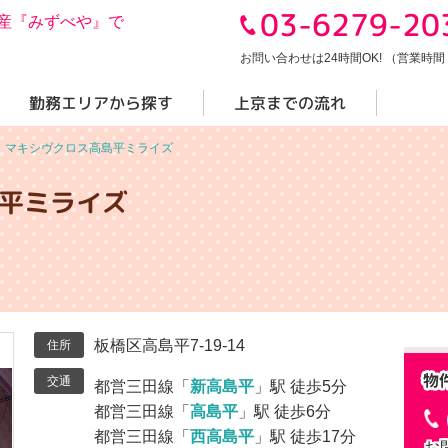
03-6279-20
産『みずべや』で
お問い合わせは24時間OK! （営業時間 10
勤務エリアから探す
上京までの流れ
＞
マキシヴクロス高島平ミライズ
平ミライズ
板橋区高島平7-19-14
住所
交通
都営三田線「
新高島平
」駅 徒歩5分
都営三田線「
高島平
」駅 徒歩6分
都営三田線「
西高島平
」駅 徒歩17分
お