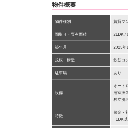
物件概要
物件種別
賃貸マ
間取り・専有面積
2LDK /
築年月
2025年
規模・構造
鉄筋コ
駐車場
あり
オート
設備
浴室換
独立洗
敷金・
特徴
,
1DK