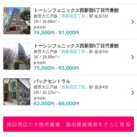
トーシンフェニックス西新宿5丁目弐番館
都営大江戸線「
西新宿五丁目
」駅 徒歩5分
1R / 18.89m²～
参考賃料
74,000
91,000
円～
円
トーシンフェニックス西新宿5丁目弐番館
都営大江戸線「
西新宿五丁目
」駅 徒歩5分
1K / 18.89m²～
参考賃料
75,000
93,000
円～
円
パックセントラル
都営大江戸線「
西新宿五丁目
」駅 徒歩4分
1R / 10.12m²～
参考賃料
62,000
68,000
円～
円
施設周辺の水商売賃貸、風俗賃貸情報をさらに見る