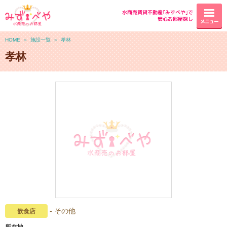
水商売賃貸不動産｢みずべや｣で
安心お部屋探し
メニュー
HOME
＞
施設一覧
＞
孝林
孝林
- その他
飲食店