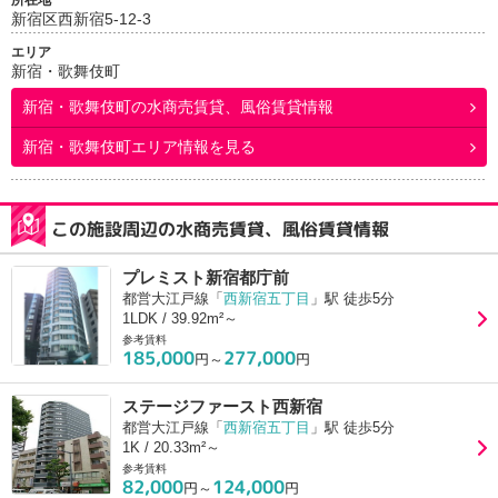
所在地
新宿区西新宿5-12-3
エリア
新宿・歌舞伎町
新宿・歌舞伎町
の水商売賃貸、風俗賃貸情報
新宿・歌舞伎町エリア情報を見る
この施設周辺の水商売賃貸、風俗賃貸情報
プレミスト新宿都庁前
都営大江戸線「
西新宿五丁目
」駅 徒歩5分
1LDK / 39.92m²～
参考賃料
185,000
277,000
円～
円
ステージファースト西新宿
都営大江戸線「
西新宿五丁目
」駅 徒歩5分
1K / 20.33m²～
参考賃料
82,000
124,000
円～
円