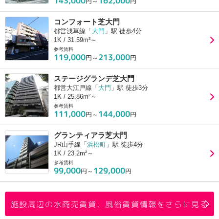
143,000
162,000
円～
円
コンフォート芝大門
都営浅草線「
大門
」駅 徒歩4分
1K / 31.59m²～
参考賃料
119,000
213,000
円～
円
ステージグランデ芝大門
都営大江戸線「
大門
」駅 徒歩3分
1K / 25.86m²～
参考賃料
111,000
144,000
円～
円
グランティアラ芝大門
JR山手線「
浜松町
」駅 徒歩4分
1K / 23.2m²～
参考賃料
99,000
129,000
円～
円
施設周辺の水商売賃貸、風俗賃貸情報をさらに見る