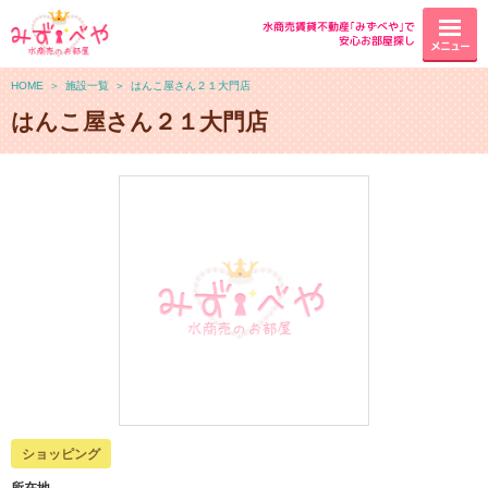
水商売賃貸不動産｢みずべや｣で
安心お部屋探し
メニュー
HOME
＞
施設一覧
＞
はんこ屋さん２１大門店
はんこ屋さん２１大門店
ショッピング