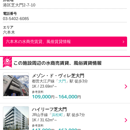
所在地
港区芝大門2-7-10
電話番号
03-5402-6085
エリア
六本木
六本木
の水商売賃貸、風俗賃貸情報
この施設周辺の水商売賃貸、風俗賃貸情報
メゾン・ド・ヴィレ芝大門
都営大江戸線「
大門
」駅 徒歩3分
1K / 23.69m²～
参考賃料
109,000
164,000
円～
円
ハイリーフ芝大門
JR山手線「
浜松町
」駅 徒歩7分
1K / 31.62m²～
参考賃料