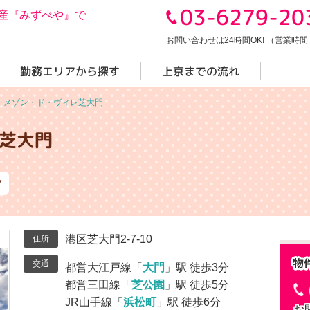
03-6279-20
産『みずべや』で
お問い合わせは24時間OK! （営業時間 10
勤務エリアから探す
上京までの流れ
＞
メゾン・ド・ヴィレ芝大門
芝大門
ア
港区芝大門2-7-10
住所
交通
都営大江戸線「
大門
」駅 徒歩3分
都営三田線「
芝公園
」駅 徒歩5分
JR山手線「
浜松町
」駅 徒歩6分
お