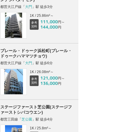
都営大江戸線「
大門
」駅 徒歩3分
1K / 25.86m²～
111,000
円～
参考
144,000
賃料
円
プレール・ドゥーク浜松町(プレール・
ドゥークハママツチョウ)
都営大江戸線「
大門
」駅 徒歩6分
1K / 26.08m²～
121,000
円～
参考
136,000
賃料
円
ステージファースト芝公園(ステージフ
ァーストシバコウエン)
都営三田線「
芝公園
」駅 徒歩4分
1K / 25.8m²～