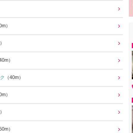
0m）
m）
40m）
ク
（40m）
0m）
m）
50m）