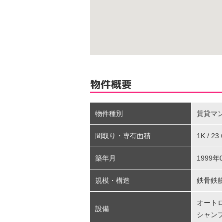
物件概要
物件種別
賃貸マ
間取り・専有面積
1K / 2
築年月
1999年
規模・構造
鉄骨鉄
オート
設備
シャン