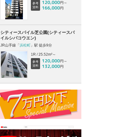
120,000
円～
参考
166,000
賃料
円
シティースパイル芝公園(シティースパ
イルシバコウエン)
JR山手線「
浜松町
」駅 徒歩9分
1R / 25.52m²～
120,000
円～
参考
132,000
賃料
円