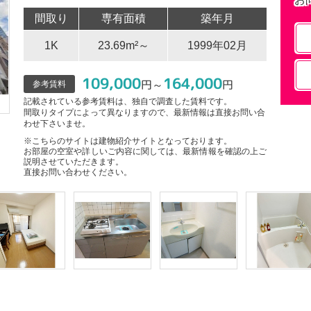
間取り
専有面積
築年月
1K
23.69m²～
1999年02月
109,000
164,000
円～
円
参考賃料
記載されている参考賃料は、独自で調査した賃料です。
間取りタイプによって異なりますので、最新情報は直接お問い合
わせ下さいませ。
※こちらのサイトは建物紹介サイトとなっております。
お部屋の空室や詳しいご内容に関しては、最新情報を確認の上ご
説明させていただきます。
直接お問い合わせください。