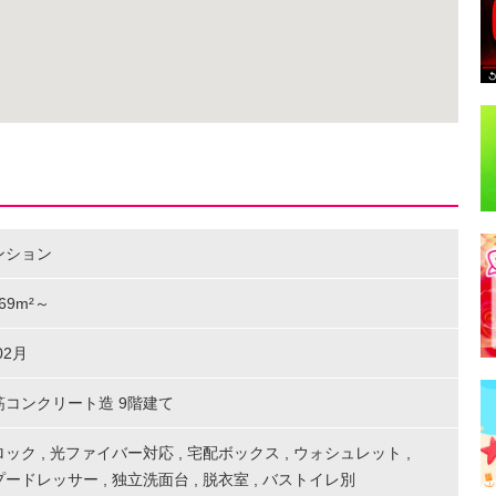
ンション
3.69m²～
02月
筋コンクリート造 9階建て
ロック
,
光ファイバー対応
,
宅配ボックス
,
ウォシュレット
,
プードレッサー
,
独立洗面台
,
脱衣室
,
バストイレ別