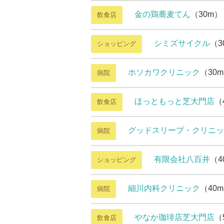
金の鶏蕎麦てん
（30m）
飲食店
シミズサイクル
（3
ショッピング
ホソカワクリニック
（30
病院
ほっともっと芝大門店
（
飲食店
グッドスリープ・クリニッ
病院
有限会社八百井
（4
ショッピング
細川内科クリニック
（40
病院
やなか珈琲店芝大門店
（
飲食店