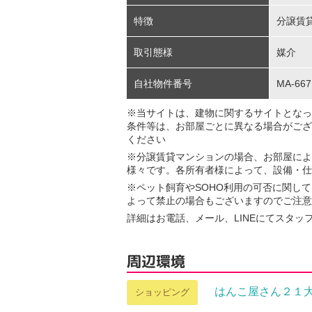
特徴
分譲賃
取引態様
媒介
自社物件番号
MA-667
※当サイトは、建物に関するサイトとなっ
条件等は、お部屋ごとに異なる場合がござ
ください
※分譲賃貸マンションの場合、お部屋によ
様々です。各所有者様によって、設備・仕
※ペット飼育やSOHO利用の可否に関し
よって禁止の場合もございますのでご注意
詳細はお電話、メール、LINEにてスタッ
周辺環境
はんこ屋さん２１
ショッピング