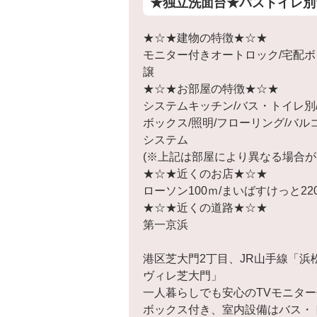
★独立洗面台★バストイレ別
★☆★建物の特徴★☆★
モニター付きオートロック/宅配ボ
譲
★☆★お部屋の特徴★☆★
システムキッチン/バス・トイレ別/
ボックス/照明/フローリング/バル
システム
(※上記は部屋により異なる場合が
★☆★近くのお店★☆★
ローソン100ｍ/まいばすけっと22
★☆★近くの道路★☆★
第一京浜
港区芝大門2丁目、JR山手線「浜
ヴィレ芝大門」
一人暮らしでも安心のTVモニタ
ボックス付き、室内設備はバス・