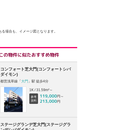
ある場合も、イメージ図となります。
この物件に似たおすすめ物件
コンフォート芝大門(コンフォートシバ
ダイモン)
都営浅草線「
大門
」駅 徒歩4分
1K / 31.59m²～
119,000
円～
参考
213,000
賃料
円
ステージグランデ芝大門(ステージグラ
ンデシバダイモン)