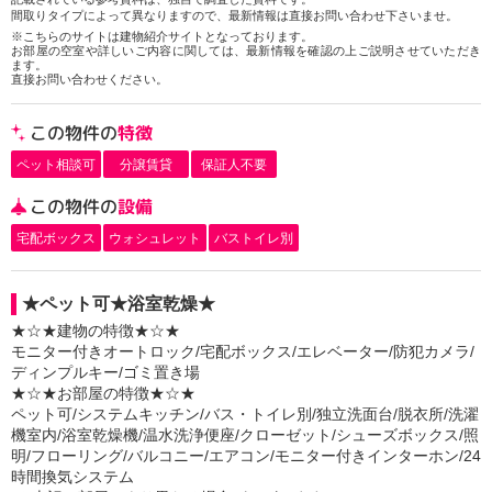
間取りタイプによって異なりますので、最新情報は直接お問い合わせ下さいませ。
※こちらのサイトは建物紹介サイトとなっております。
お部屋の空室や詳しいご内容に関しては、最新情報を確認の上ご説明させていただき
ます。
直接お問い合わせください。
この物件の
特徴
ペット相談可
分譲賃貸
保証人不要
この物件の
設備
宅配ボックス
ウォシュレット
バストイレ別
★ペット可★浴室乾燥★
★☆★建物の特徴★☆★
モニター付きオートロック/宅配ボックス/エレベーター/防犯カメラ/
ディンプルキー/ゴミ置き場
★☆★お部屋の特徴★☆★
ペット可/システムキッチン/バス・トイレ別/独立洗面台/脱衣所/洗濯
機室内/浴室乾燥機/温水洗浄便座/クローゼット/シューズボックス/照
明/フローリング/バルコニー/エアコン/モニター付きインターホン/24
時間換気システム