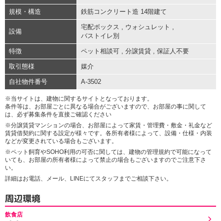
規模・構造
鉄筋コンクリート造 14階建て
宅配ボックス
,
ウォシュレット
,
設備
バストイレ別
特徴
ペット相談可
,
分譲賃貸
,
保証人不要
取引態様
媒介
自社物件番号
A-3502
※当サイトは、建物に関するサイトとなっております。
条件等は、お部屋ごとに異なる場合がございますので、お部屋の事に関して
は、必ず募集条件を直接ご確認ください
※分譲賃貸マンションの場合、お部屋によって家賃・管理費・敷金・礼金など
賃貸借契約に関する設定が様々です。各所有者様によって、設備・仕様・内装
などが変更されている場合もございます。
※ペット飼育やSOHO利用の可否に関しては、建物の管理規約で可能になって
いても、お部屋の所有者様によって禁止の場合もございますのでご注意下さ
い。
詳細はお電話、メール、LINEにてスタッフまでご相談下さい。
周辺環境
飲食店