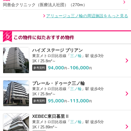
同善会クリニック（医療法人社団）（270m）
アリュージュ三ノ輪の周辺施設をもっと見る
この物件に似たおすすめ物件
ハイズ ステージ ブリアン
東京メトロ日比谷線「
三ノ輪
」駅 徒歩3分
1K / 25.8m²～
94,000
106,000
参考賃料
円～
円
プレール・ドゥーク三ノ輪
東京メトロ日比谷線「
三ノ輪
」駅 徒歩4分
1K / 25.8m²～
95,000
113,000
参考賃料
円～
円
XEBEC東日暮里Ⅱ
東京メトロ日比谷線「
三ノ輪
」駅 徒歩5分
1K / 25.89m²～