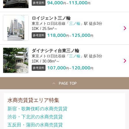
94,000
113,000
参考賃料
円～
円
ロイジェント三ノ輪
東京メトロ日比谷線「
三ノ輪
」駅 徒歩3分
1DK / 25.5m²～
118,000
125,000
参考賃料
円～
円
ダイナシティ台東三ノ輪
東京メトロ日比谷線「
三ノ輪
」駅 徒歩3分
1DK / 30.08m²～
107,000
120,000
参考賃料
円～
円
PAGE TOP
水商売賃貸エリア特集
新宿・歌舞伎町の水商売賃貸
渋谷・下北沢の水商売賃貸
五反田・蒲田の水商売賃貸