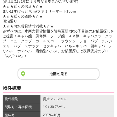
(※上記は部屋により異なる場合がございます)
★☆★近くのお店★☆★
まいばすけっと70ｍ/ファミリーマート130ｍ
★☆★近くの道路★☆★
明治通り
★☆★お水賃貸情報満載★☆★
みずべやは、水商売賃貸情報を随時更新♪女の子目線のお部屋探しを
ご提案！キャバ嬢・風俗嬢・ソープ嬢・ＡＶ嬢・キャバクラ・クラ
ブ・ニュークラブ・ガールズバー・ラウンジ・ショーパブ・ランジ
ェリーパブ・スナック・セクキャバ・いちゃキャバ・朝キャバ・デ
リヘル・ホテヘル・店舗型ヘルス、お部屋探しは夜職賃貸のプロ
『みずべや』♪
地図を見る
物件概要
物件種別
賃貸マンション
間取り・専有面積
1K / 30.78m²～
築年月
2007年10月