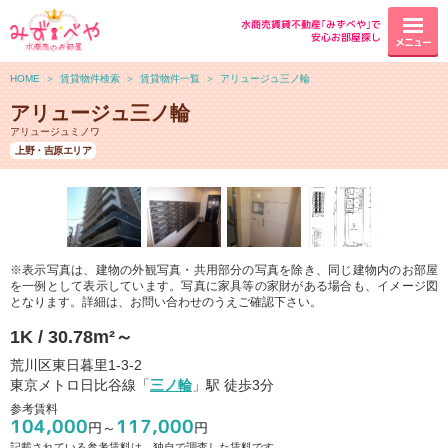
水商売賃貸不動産｢みずべや｣で
安心お部屋探し
メニュー
HOME
＞
賃貸物件検索
＞
賃貸物件一覧
＞
アリュージュ三ノ輪
アリュージュ三ノ輪
アリュージュミノワ
上野・吉原エリア
※表示写真は、建物の外観写真・共用部分の写真を除き、同じ建物内のお部屋
を一例として表示しています。写真に家具等の家財がある場合も、イメージ図
となります。詳細は、お問い合わせのうえご確認下さい。
1K / 30.78m²～
荒川区東日暮里1-3-2
東京メトロ日比谷線「
三ノ輪
」駅 徒歩3分
参考賃料
104,000
117,000
円～
円
記載されている参考賃料は、独自で調査した賃料です。