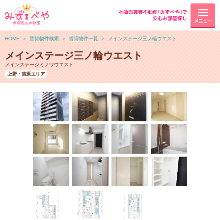
水商売賃貸不動産｢みずべや｣で
安心お部屋探し
メニュー
HOME
＞
賃貸物件検索
＞
賃貸物件一覧
＞
メインステージ三ノ輪ウエスト
メインステージ三ノ輪ウエスト
メインステージミノワウエスト
上野・吉原エリア