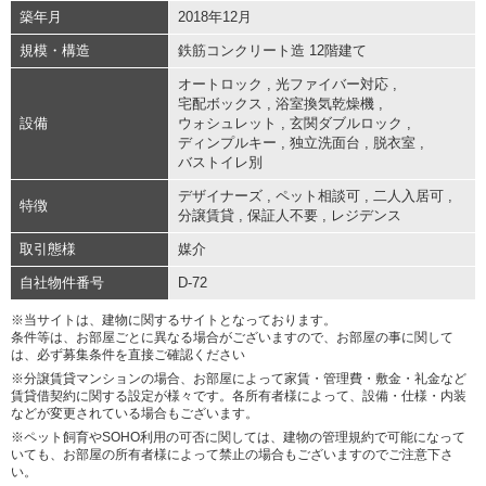
築年月
2018年12月
規模・構造
鉄筋コンクリート造 12階建て
オートロック
,
光ファイバー対応
,
宅配ボックス
,
浴室換気乾燥機
,
設備
ウォシュレット
,
玄関ダブルロック
,
ディンプルキー
,
独立洗面台
,
脱衣室
,
バストイレ別
デザイナーズ
,
ペット相談可
,
二人入居可
,
特徴
分譲賃貸
,
保証人不要
,
レジデンス
取引態様
媒介
自社物件番号
D-72
※当サイトは、建物に関するサイトとなっております。
条件等は、お部屋ごとに異なる場合がございますので、お部屋の事に関して
は、必ず募集条件を直接ご確認ください
※分譲賃貸マンションの場合、お部屋によって家賃・管理費・敷金・礼金など
賃貸借契約に関する設定が様々です。各所有者様によって、設備・仕様・内装
などが変更されている場合もございます。
※ペット飼育やSOHO利用の可否に関しては、建物の管理規約で可能になって
いても、お部屋の所有者様によって禁止の場合もございますのでご注意下さ
い。