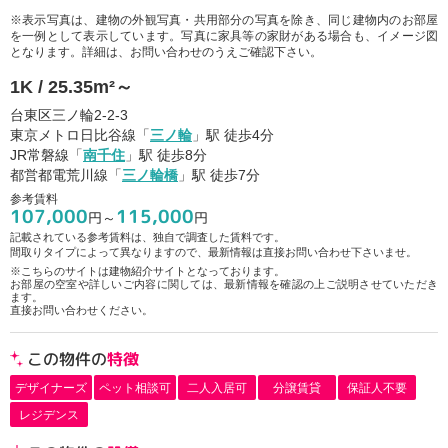
※表示写真は、建物の外観写真・共用部分の写真を除き、同じ建物内のお部屋
を一例として表示しています。写真に家具等の家財がある場合も、イメージ図
となります。詳細は、お問い合わせのうえご確認下さい。
1K / 25.35m²～
台東区三ノ輪2-2-3
東京メトロ日比谷線「
三ノ輪
」駅 徒歩4分
JR常磐線「
南千住
」駅 徒歩8分
都営都電荒川線「
三ノ輪橋
」駅 徒歩7分
参考賃料
107,000
115,000
円～
円
記載されている参考賃料は、独自で調査した賃料です。
間取りタイプによって異なりますので、最新情報は直接お問い合わせ下さいませ。
※こちらのサイトは建物紹介サイトとなっております。
お部屋の空室や詳しいご内容に関しては、最新情報を確認の上ご説明させていただき
ます。
直接お問い合わせください。
この物件の
特徴
デザイナーズ
ペット相談可
二人入居可
分譲賃貸
保証人不要
レジデンス