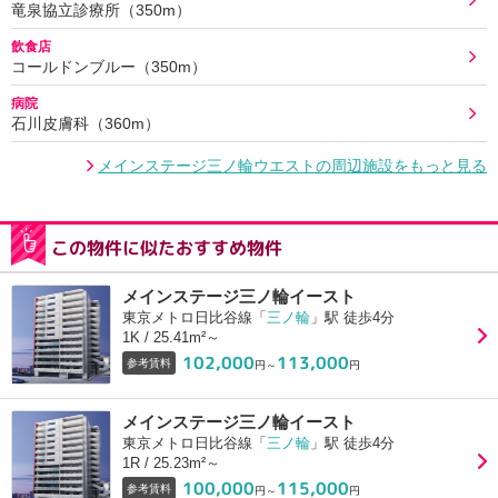
竜泉協立診療所（350m）
飲食店
コールドンブルー（350m）
病院
石川皮膚科（360m）
メインステージ三ノ輪ウエストの周辺施設をもっと見る
この物件に似たおすすめ物件
メインステージ三ノ輪イースト
東京メトロ日比谷線「
三ノ輪
」駅 徒歩4分
1K / 25.41m²～
102,000
113,000
参考賃料
円～
円
メインステージ三ノ輪イースト
東京メトロ日比谷線「
三ノ輪
」駅 徒歩4分
1R / 25.23m²～
100,000
115,000
参考賃料
円～
円