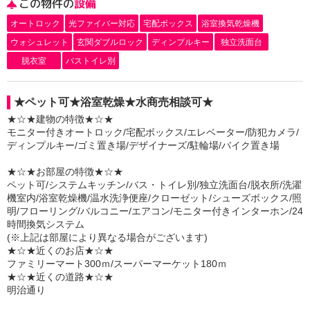
この物件の
設備
オートロック
光ファイバー対応
宅配ボックス
浴室換気乾燥機
ウォシュレット
玄関ダブルロック
ディンプルキー
独立洗面台
脱衣室
バストイレ別
★ペット可★浴室乾燥★水商売相談可★
★☆★建物の特徴★☆★
モニター付きオートロック/宅配ボックス/エレベーター/防犯カメラ/
ディンプルキー/ゴミ置き場/デザイナーズ/駐輪場/バイク置き場
★☆★お部屋の特徴★☆★
ペット可/システムキッチン/バス・トイレ別/独立洗面台/脱衣所/洗濯
機室内/浴室乾燥機/温水洗浄便座/クローゼット/シューズボックス/照
明/フローリング/バルコニー/エアコン/モニター付きインターホン/24
時間換気システム
(※上記は部屋により異なる場合がございます)
★☆★近くのお店★☆★
ファミリーマート300ｍ/スーパーマーケット180ｍ
★☆★近くの道路★☆★
明治通り