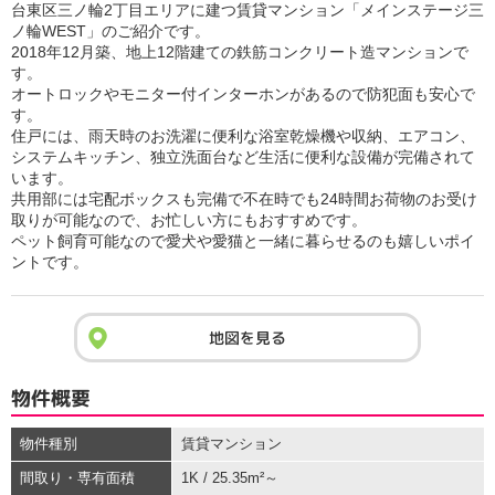
台東区三ノ輪2丁目エリアに建つ賃貸マンション「メインステージ三
ノ輪WEST」のご紹介です。
2018年12月築、地上12階建ての鉄筋コンクリート造マンションで
す。
オートロックやモニター付インターホンがあるので防犯面も安心で
す。
住戸には、雨天時のお洗濯に便利な浴室乾燥機や収納、エアコン、
システムキッチン、独立洗面台など生活に便利な設備が完備されて
います。
共用部には宅配ボックスも完備で不在時でも24時間お荷物のお受け
取りが可能なので、お忙しい方にもおすすめです。
ペット飼育可能なので愛犬や愛猫と一緒に暮らせるのも嬉しいポイ
ントです。
地図を見る
物件概要
物件種別
賃貸マンション
間取り・専有面積
1K / 25.35m²～