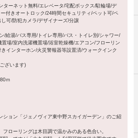
/インターネット無料/エレベータ/宅配ボックス/駐輪場/デ
ー付きオートロック/24時間セキュリティ/ペット可/ペ
出し可/防犯カメラ/デザイナーズ/分譲
/給湯/バス専用/トイレ専用/バス・トイレ別/シャワー/
機置場/室内洗濯機置場/浴室乾燥機/エアコン/フローリン
ー付きインターホン/火災警報器等設置済/ウォークインク
ございます)
80ｍ
ンション「ジェノヴィア東中野スカイガーデン」のご紹
。フローリングは木目調で温かみのある色合い。