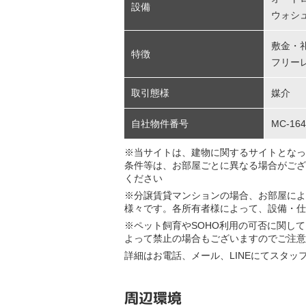
設備
ウォシ
敷金・
特徴
フリー
取引態様
媒介
自社物件番号
MC-164
※当サイトは、建物に関するサイトとなっ
条件等は、お部屋ごとに異なる場合がござ
ください
※分譲賃貸マンションの場合、お部屋によ
様々です。各所有者様によって、設備・仕
※ペット飼育やSOHO利用の可否に関し
よって禁止の場合もございますのでご注意
詳細はお電話、メール、LINEにてスタッ
周辺環境