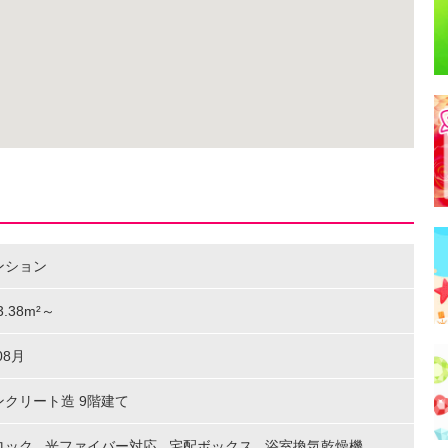
ンション
33.38m²～
08月
ンクリート造 9階建て
ロック
,
光ファイバー対応
,
宅配ボックス
,
浴室換気乾燥機
,