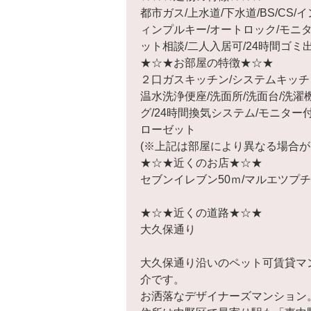
都市ガス/上水道/下水道/BS/CS
ィンプルキー/オートロック/モニタ
ット相談/二人入居可/24時間ゴミ
★☆★お部屋の特徴★☆★
２口ガスキッチン/システムキッチン
温水洗浄便座/洗面所/洗面台/洗濯
グ/24時間換気システム/モニタ
ローゼット
(※上記は部屋により異なる場合が
★☆★近くのお店★☆★
セブンイレブン50ｍ/マルエツプチ
★☆★近くの道路★☆★
大久保通り
大久保通り沿いのペット可賃貸マ
介です。
お洒落なデザイナーズマンション