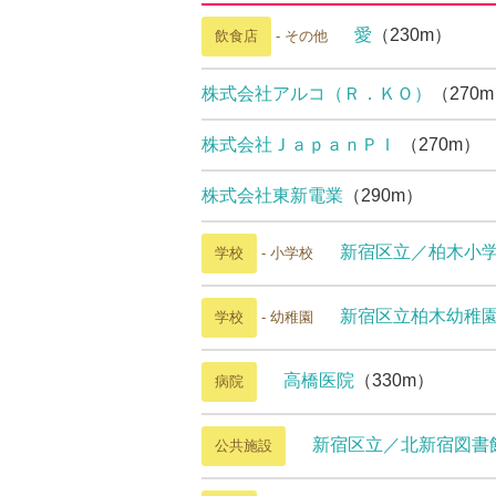
愛
（230m）
飲食店
- その他
株式会社アルコ（Ｒ．ＫＯ）
（270
株式会社ＪａｐａｎＰＩ
（270m）
株式会社東新電業
（290m）
新宿区立／柏木小
学校
- 小学校
新宿区立柏木幼稚
学校
- 幼稚園
高橋医院
（330m）
病院
新宿区立／北新宿図書
公共施設