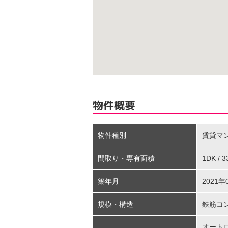
物件概要
物件種別
賃貸マ
間取り・専有面積
1DK / 
築年月
2021年
規模・構造
鉄筋コ
オート