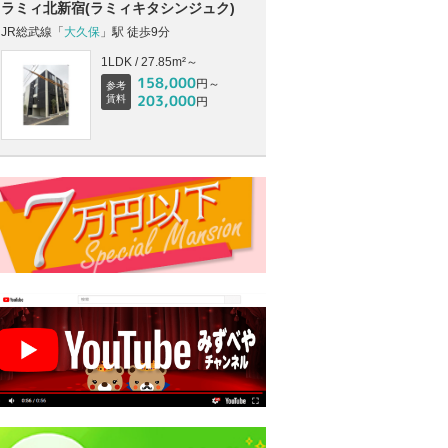
ラミィ北新宿(ラミィキタシンジュク)
JR総武線「
大久保
」駅 徒歩9分
1LDK / 27.85m²～
158,000
円～
参考
203,000
賃料
円