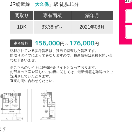
JR総武線「
大久保
」駅 徒歩11分
間取り
専有面積
築年月
1DK
33.38m²～
2021年08月
156,000
176,000
円～
円
参考賃料
記載されている参考賃料は、独自で調査した賃料です。
間取りタイプによって異なりますので、最新情報は直接お問い合
わせ下さいませ。
※こちらのサイトは建物紹介サイトとなっております。
お部屋の空室や詳しいご内容に関しては、最新情報を確認の上ご
説明させていただきます。
直接お問い合わせください。
ます。