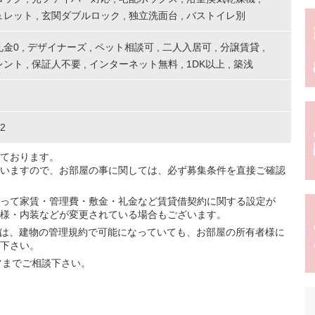
ュレット
,
玄関ダブルロック
,
独立洗面台
,
バストイレ別
礼金0
,
デザイナーズ
,
ペット相談可
,
二人入居可
,
分譲賃貸
,
レント
,
保証人不要
,
インターネット無料
,
1DK以上
,
築浅
2
ております。
いますので、お部屋の事に関しては、必ず募集条件を直接ご確認
って家賃・管理費・敷金・礼金など賃貸借契約に関する設定が
様・内装などが変更されている場合もございます。
ては、建物の管理規約で可能になっていても、お部屋の所有者様に
下さい。
フまでご相談下さい。