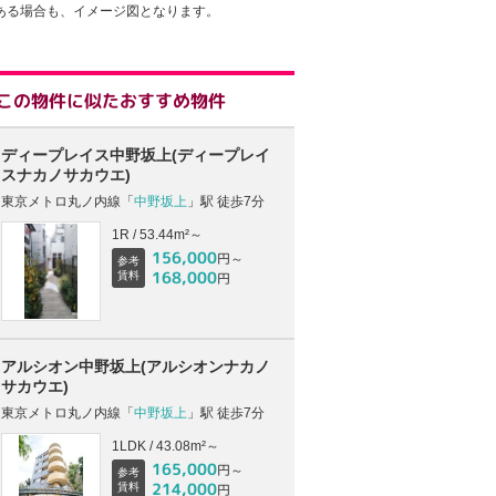
ある場合も、イメージ図となります。
この物件に似たおすすめ物件
ディープレイス中野坂上(ディープレイ
スナカノサカウエ)
東京メトロ丸ノ内線「
中野坂上
」駅 徒歩7分
1R / 53.44m²～
156,000
円～
参考
168,000
賃料
円
アルシオン中野坂上(アルシオンナカノ
サカウエ)
東京メトロ丸ノ内線「
中野坂上
」駅 徒歩7分
1LDK / 43.08m²～
165,000
円～
参考
214,000
賃料
円