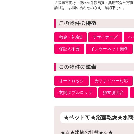
※表示写真は、建物の外観写真・共用部分の写真
詳細は、お問い合わせのうえご確認下さい。
この物件の
特徴
敷金・礼金0
デザイナーズ
ペ
保証人不要
インターネット無料
この物件の
設備
オートロック
光ファイバー対応
玄関ダブルロック
独立洗面台
★ペット可★浴室乾燥★水商
★☆★建物の特徴★☆★