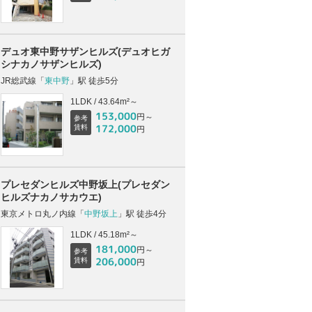
デュオ東中野サザンヒルズ(デュオヒガ
シナカノサザンヒルズ)
JR総武線「
東中野
」駅 徒歩5分
1LDK / 43.64m²～
153,000
円～
参考
172,000
賃料
円
プレセダンヒルズ中野坂上(プレセダン
ヒルズナカノサカウエ)
東京メトロ丸ノ内線「
中野坂上
」駅 徒歩4分
1LDK / 45.18m²～
181,000
円～
参考
206,000
賃料
円