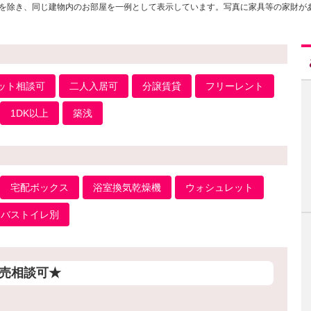
を除き、同じ建物内のお部屋を一例として表示しています。写真に家具等の家財が
ット相談可
二人入居可
分譲賃貸
フリーレント
1DK以上
築浅
宅配ボックス
浴室換気乾燥機
ウォシュレット
バストイレ別
売相談可★