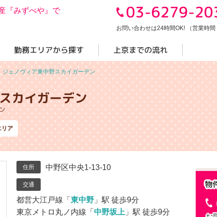
03-6279-20
産『みずべや』で
お問い合わせは24時間OK! （営業時間 10
勤務エリアから探す
上京までの流れ
＞
ジェノヴィア東中野スカイガーデン
スカイガーデン
ン
エリア
中野区中央1-13-10
住所
交通
都営大江戸線「
東中野
」駅 徒歩9分
東京メトロ丸ノ内線「
中野坂上
」駅 徒歩9分
お