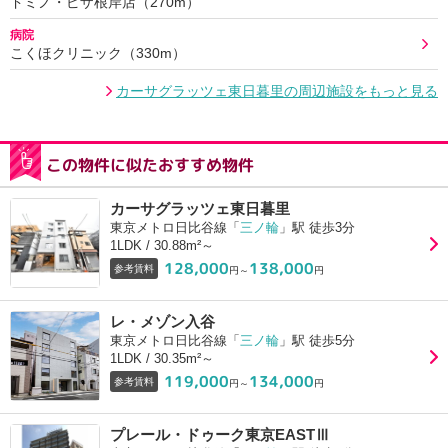
ドミノ・ピザ根岸店（270m）
病院
こくほクリニック（330m）
カーサグラッツェ東日暮里の周辺施設をもっと見る
この物件に似たおすすめ物件
カーサグラッツェ東日暮里
東京メトロ日比谷線「
三ノ輪
」駅 徒歩3分
1LDK / 30.88m²～
128,000
138,000
参考賃料
円～
円
レ・メゾン入谷
東京メトロ日比谷線「
三ノ輪
」駅 徒歩5分
1LDK / 30.35m²～
119,000
134,000
参考賃料
円～
円
プレール・ドゥーク東京EASTⅢ