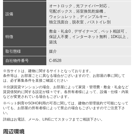
オートロック
,
光ファイバー対応
,
宅配ボックス
,
浴室換気乾燥機
,
設備
ウォシュレット
,
ディンプルキー
,
独立洗面台
,
脱衣室
,
バストイレ別
敷金・礼金0
,
デザイナーズ
,
ペット相談可
,
特徴
保証人不要
,
インターネット無料
,
1DK以上
,
築浅
取引態様
媒介
自社物件番号
C-8528
※当サイトは、建物に関するサイトとなっております。
条件等は、お部屋ごとに異なる場合がございますので、お部屋の事に関して
は、必ず募集条件を直接ご確認ください
※分譲賃貸マンションの場合、お部屋によって家賃・管理費・敷金・礼金など
賃貸借契約に関する設定が様々です。各所有者様によって、設備・仕様・内装
などが変更されている場合もございます。
※ペット飼育やSOHO利用の可否に関しては、建物の管理規約で可能になって
いても、お部屋の所有者様によって禁止の場合もございますのでご注意下さ
い。
詳細はお電話、メール、LINEにてスタッフまでご相談下さい。
周辺環境