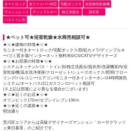
オートロック
光ファイバー対応
宅配ボックス
浴室換気乾燥機
ウォシュレット
ディンプルキー
独立洗面台
脱衣室
バストイレ別
★ペット可★浴室乾燥★水商売相談可★
★☆★建物の特徴★☆★
モニター付きオートロック/宅配ボックス/防犯カメラ/ディンプルキ
ー/ゴミ置き場/インターネット無料/BS/CS/CATV/デザイナーズ
★☆★お部屋の特徴★☆★
システムキッチン/バス・トイレ別/独立洗面台/脱衣所/洗濯機室内/浴
室乾燥機/温水洗浄便座/クローゼット/シューズボックス/照明/フロー
リング/バルコニー/エアコン/モニター付きインターホン/24時間換気
システム/オートバス/2口ガスコンロ/ペット相談可
(※上記は部屋により異なる場合がございます)
★☆★近くのお店★☆★
オリンピック170ｍ/セブンイレブン190ｍ
★☆★近くの道路★☆★
明治通り
荒川区エリアからは高級デザイナーズマンション「カーサグラッツ
ェ東日暮里」のご紹介です。