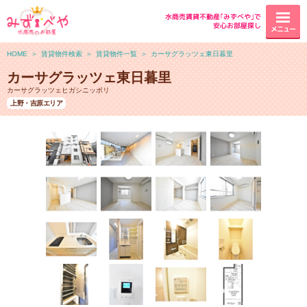
水商売賃貸不動産｢みずべや｣で
安心お部屋探し
メニュー
HOME
＞
賃貸物件検索
＞
賃貸物件一覧
＞
カーサグラッツェ東日暮里
カーサグラッツェ東日暮里
カーサグラッツェヒガシニッポリ
上野・吉原エリア