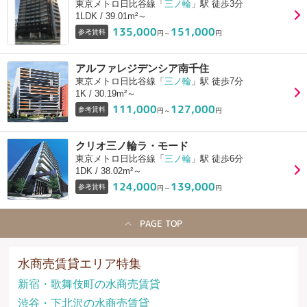
東京メトロ日比谷線「
三ノ輪
」駅 徒歩3分
1LDK / 39.01m²～
135,000
151,000
参考賃料
円～
円
アルファレジデンシア南千住
東京メトロ日比谷線「
三ノ輪
」駅 徒歩7分
1K / 30.19m²～
111,000
127,000
参考賃料
円～
円
クリオ三ノ輪ラ・モード
東京メトロ日比谷線「
三ノ輪
」駅 徒歩6分
1DK / 38.02m²～
124,000
139,000
参考賃料
円～
円
PAGE TOP
水商売賃貸エリア特集
新宿・歌舞伎町の水商売賃貸
渋谷・下北沢の水商売賃貸