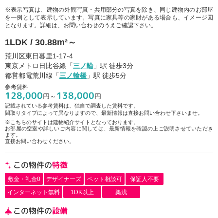
※表示写真は、建物の外観写真・共用部分の写真を除き、同じ建物内のお部屋
を一例として表示しています。写真に家具等の家財がある場合も、イメージ図
となります。詳細は、お問い合わせのうえご確認下さい。
1LDK / 30.88m²～
荒川区東日暮里1-17-4
東京メトロ日比谷線「
三ノ輪
」駅 徒歩3分
都営都電荒川線「
三ノ輪橋
」駅 徒歩5分
参考賃料
128,000
138,000
円～
円
記載されている参考賃料は、独自で調査した賃料です。
間取りタイプによって異なりますので、最新情報は直接お問い合わせ下さいませ。
※こちらのサイトは建物紹介サイトとなっております。
お部屋の空室や詳しいご内容に関しては、最新情報を確認の上ご説明させていただき
ます。
直接お問い合わせください。
この物件の
特徴
敷金・礼金0
デザイナーズ
ペット相談可
保証人不要
インターネット無料
1DK以上
築浅
この物件の
設備